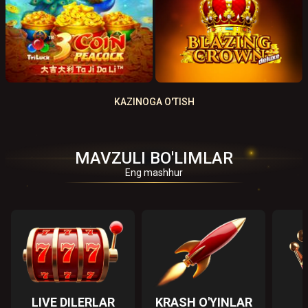
KAZINOGA O'TISH
MAVZULI BO'LIMLAR
Eng mashhur
LIVE DILERLAR
KRASH O'YINLAR