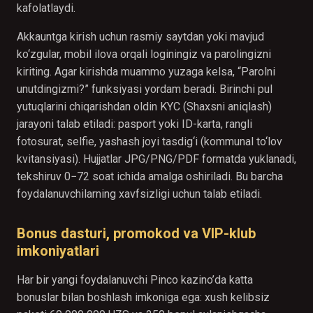
kafolatlaydi.
Akkauntga kirish uchun rasmiy saytdan yoki mavjud
ko‘zgular, mobil ilova orqali loginingiz va parolingizni
kiriting. Agar kirishda muammo yuzaga kelsa, “Parolni
unutdingizmi?” funksiyasi yordam beradi. Birinchi pul
yutuqlarini chiqarishdan oldin KYC (Shaxsni aniqlash)
jarayoni talab etiladi: pasport yoki ID-karta, rangli
fotosurat, selfie, yashash joyi tasdig‘i (kommunal to‘lov
kvitansiyasi). Hujjatlar JPG/PNG/PDF formatda yuklanadi,
tekshiruv 0−72 soat ichida amalga oshiriladi. Bu barcha
foydalanuvchilarning xavfsizligi uchun talab etiladi.
Bonus dasturi, promokod va VIP-klub
imkoniyatlari
Har bir yangi foydalanuvchi Pinco kazino’da katta
bonuslar bilan boshlash imkoniga ega: xush kelibsiz