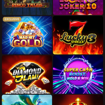
EXCLUSIVE