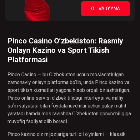
rt
OL VA O'YNA
Pinco Casino O‘zbekiston: Rasmiy
ga tikishlar
Onlayn Kazino va Sport Tikish
ort
Platformasi
ishlarim
Pinco Casino — bu O‘zbekiston uchun moslashtirilgan
zamonaviy onlayn platforma bo‘lib, unda Pinco kazino va
t
sport tikish xizmatlari yagona hisob orqali birlashtirilgan.
Pinco online servisi o‘zbek tilidagi interfeysi va milliy
ins
so‘m valyutasi bilan foydalanuvchilar uchun qulay muhit
ox
yaratadi hamda mos ravishda O‘zbekiston qonunchiligiga
muvofiq faoliyat olib boradi.
Pinco kazino o‘z mijozlariga turli xil o‘yinlarni — klassik