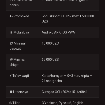
🎁 Xush kelibsiz
60 000 000 UZS + 250 FS gacha
bonusi
🔑 Promokod
BonusPinco: +150%, max 1 500 000
UZS
📱 Mobil ilova
Android APK, iOS PWA
💳 Minimal
15 000 UZS
depozit
💸 Minimal
65 000 UZS
chiqim
⚡️ To‘lov vaqti
Karta/hamyon — 0–3 kun, kripta —
24 soatgacha
🛡️ Litsenziya
Curaçao OGL/2024/1516/0841
🌐 Tillar
O‘zbekcha, Русский, English