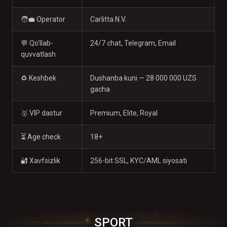
🧑‍💼 Operator
Carlitta N.V.
💬 Qo‘llab-
24/7 chat, Telegram, Email
quvvatlash
♻️ Keshbek
Dushanba kuni — 28 000 000 UZS
gacha
🥇 VIP dastur
Premium, Elite, Royal
⏳ Age check
18+
🔐 Xavfsizlik
256-bit SSL, KYC/AML siyosati
SPORT