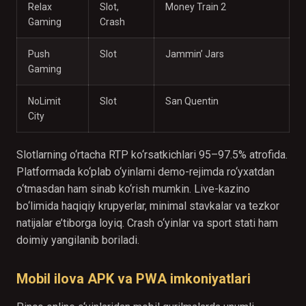
Relax
Slot,
Money Train 2
Gaming
Crash
Push
Slot
Jammin’ Jars
Gaming
NoLimit
Slot
San Quentin
City
Slotlarning o‘rtacha RTP ko‘rsatkichlari 95–97.5% atrofida.
Platformada ko‘plab o‘yinlarni demo-rejimda ro‘yxatdan
o‘tmasdan ham sinab ko‘rish mumkin. Live-kazino
bo‘limida haqiqiy krupyerlar, minimal stavkalar va tezkor
natijalar e’tiborga loyiq. Crash o‘yinlar va sport stati ham
doimiy yangilanib boriladi.
Mobil ilova APK va PWA imkoniyatlari