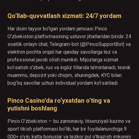
Qo‘llab-quvvatlash xizmati: 24/7 yordam
Har doim tayyor bo‘lgan yordam jamoasi Pinco
O‘zbekiston platformasining ustuvor jihatlaridan biridir. 24
soatlik onlayn chat, Telegram-bot (@PincoSupportBot) va
elektron pochta orqali har qanday savollarga tez va
professional javob olish mumkin. Mijozlarga xizmat
ko‘rsatish o‘zbek, rus va ingliz tillarida ta’minlanadi, texnik
muammo, depozit yoki chiqim, shuningdek, KYC bilan
bog‘liq savollar uchun individual yordam ko‘rsatiladi.
Pinco Casino’da ro‘yxatdan o‘ting va
yutishni boshlang
Pinco O‘zbekiston — bu zamonaviy, litsenziyali kazino va
sport tikish platformasi bo‘lib, har bir foydalanuvchiga 9
000+ o‘yin, katta bonuslar va tezkor pul o‘tkazish imkonini