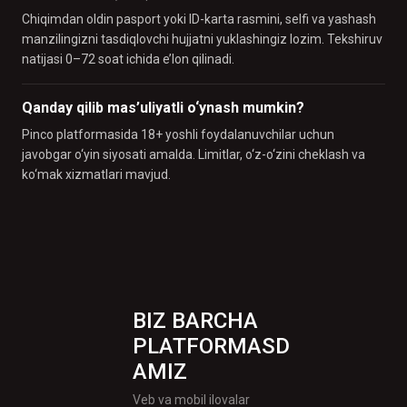
Chiqimdan oldin pasport yoki ID-karta rasmini, selfi va yashash
manzilingizni tasdiqlovchi hujjatni yuklashingiz lozim. Tekshiruv
natijasi 0–72 soat ichida e’lon qilinadi.
Qanday qilib mas’uliyatli o‘ynash mumkin?
Pinco platformasida 18+ yoshli foydalanuvchilar uchun
javobgar o‘yin siyosati amalda. Limitlar, o‘z-o‘zini cheklash va
ko‘mak xizmatlari mavjud.
BIZ BARCHA
PLATFORMASD
AMIZ
Veb va mobil ilovalar