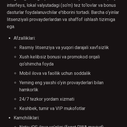
interfeys, lokal valyutadagi (so‘m) tez to‘lovlar va bonus
dasturlar foydalanuvchilar e’tiborini tortadi. Barcha o‘yinlar
litsenziyali provayderlardan va shaffof ishlash tizimiga
ega.
Afzalliklari:
Rasmiy litsenziya va yuqori darajali xavfsizlik
Xush kelibsiz bonusi va promokod orqali
qo‘shimcha foyda
Mobil ilova va faollik uchun soddalik
Yerning eng yaxshi o‘yin provayderlari bilan
hamkorlik
24/7 tezkor yordam xizmati
Keshbek, turnir va VIP mukofotlar
Kamchiliklari: