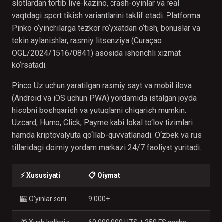
slotlardan tortib live-kazino, crash-oyinlar va real
vaqtdagi sport tikish variantlarini taklif etadi. Platforma
Pinko o‘yinchilarga tezkor ro‘yxatdan o‘tish, bonuslar va
tekin aylanishlar, rasmiy litsenziya (Curaçao
OGL/2024/1516/0841) asosida ishonchli xizmat
ko‘rsatadi.
Pinco Uz uchun yaratilgan rasmiy sayt va mobil ilova
(Android va iOS uchun PWA) yordamida istalgan joyda
hisobni boshqarish va yutuqlarni chiqarish mumkin.
Uzcard, Humo, Click, Payme kabi lokal to‘lov tizimlari
hamda kriptovalyuta qo‘llab-quvvatlanadi. O‘zbek va rus
tillaridagi doimiy yordam markazi 24/7 faoliyat yuritadi.
⚡️ Xususiyati
📋 Qiymat
🎰 O‘yinlar soni
9 000+